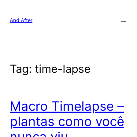
Pular
para
And After
o
conteúdo
Tag:
time-lapse
Macro Timelapse –
plantas como você
nunca viu