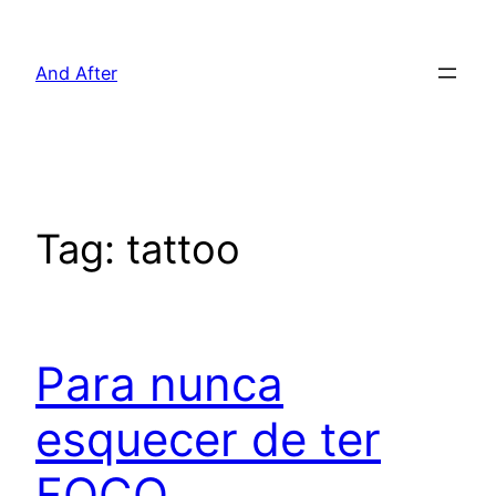
Pular
para
And After
o
conteúdo
Tag:
tattoo
Para nunca
esquecer de ter
FOCO