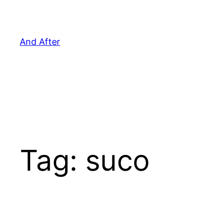
Pular
para
o
And After
conteúdo
Tag:
suco