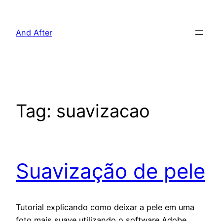
Pular
para
And After
o
conteúdo
Tag:
suavizacao
Suavização de pele
Tutorial explicando como deixar a pele em uma
foto mais suave utilizando o software Adobe