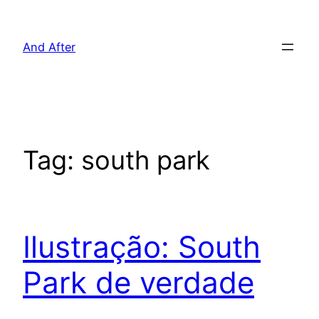
Pular
para
And After
o
conteúdo
Tag:
south park
Ilustração: South
Park de verdade