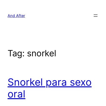
Pular
para
And After
o
conteúdo
Tag:
snorkel
Snorkel para sexo
oral