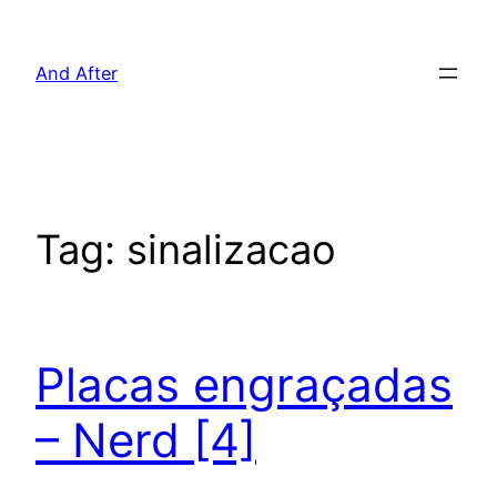
Pular
para
And After
o
conteúdo
Tag:
sinalizacao
Placas engraçadas
– Nerd [4]