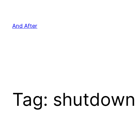
Pular
para
o
And After
conteúdo
Tag:
shutdown