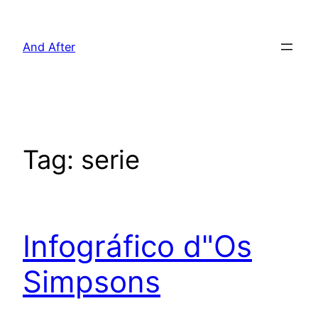
Pular
para
And After
o
conteúdo
Tag:
serie
Infográfico d"Os
Simpsons