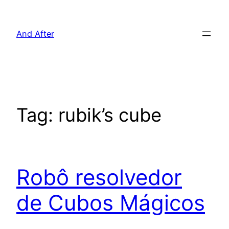
Pular
para
And After
o
conteúdo
Tag:
rubik’s cube
Robô resolvedor
de Cubos Mágicos