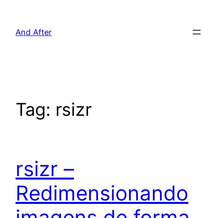
Pular
para
And After
o
conteúdo
Tag:
rsizr
rsizr –
Redimensionando
imagens de forma