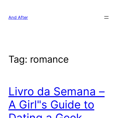
Pular
para
And After
o
conteúdo
Tag:
romance
Livro da Semana –
A Girl"s Guide to
Dating a Geek