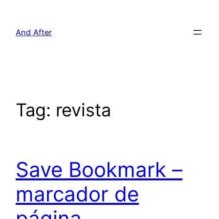
Pular
para
And After
o
conteúdo
Tag:
revista
Save Bookmark –
marcador de
página