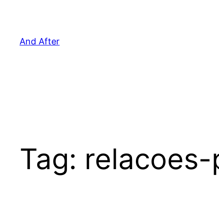
Pular
para
o
And After
conteúdo
Tag:
relacoes-