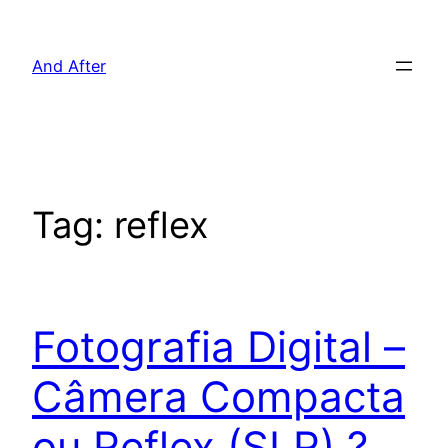
Pular
para
And After
o
conteúdo
Tag:
reflex
Fotografia Digital –
Câmera Compacta
ou Reflex (SLR) ?