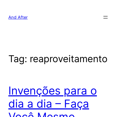
Pular
para
And After
o
conteúdo
Tag:
reaproveitamento
Invenções para o
dia a dia – Faça
Você Mesmo