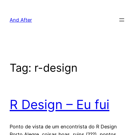
Pular
para
And After
o
conteúdo
Tag:
r-design
R Design – Eu fui
Ponto de vista de um encontrista do R Design
Porto Alegre, coisas boas, ruins (???), pontos