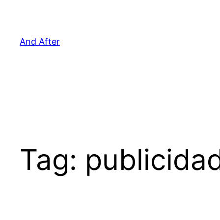
Pular
para
o
And After
conteúdo
Tag:
publicid