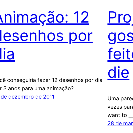
Animação: 12
Pro
desenhos por
gos
dia
fei
die
cê conseguiria fazer 12 desenhos por dia
r 3 anos para uma animação?
 de dezembro de 2011
Uma pared
vezes para
want to __
28 de mar