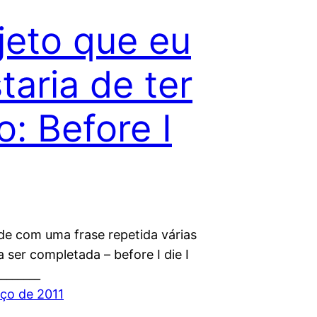
jeto que eu
taria de ter
to: Before I
e com uma frase repetida várias
 ser completada – before I die I
_______
ço de 2011