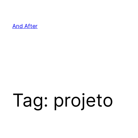
Pular
para
o
And After
conteúdo
Tag:
projeto