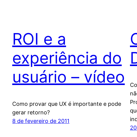
ROI e a
experiência do
usuário – vídeo
Co
nã
Pr
Como provar que UX é importante e pode
qu
gerar retorno?
in
8 de fevereiro de 2011
20