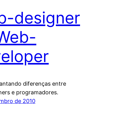
-designer
 Web-
eloper
vantando diferenças entre
ers e programadores.
mbro de 2010