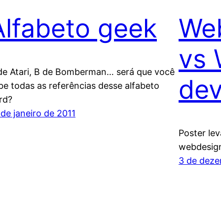
Alfabeto geek
Web
vs
de Atari, B de Bomberman… será que você
dev
be todas as referências desse alfabeto
rd?
 de janeiro de 2011
Poster le
webdesign
3 de deze