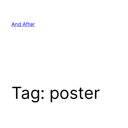
Pular
para
o
And After
conteúdo
Tag:
poster