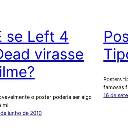
E se Left 4
Pos
Dead virasse
Tip
filme?
Posters t
famosas f
16 de set
ovavelmente o poster poderia ser algo
sim!
 de junho de 2010