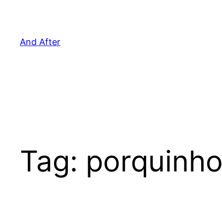
Pular
para
o
And After
conteúdo
Tag:
porquinh