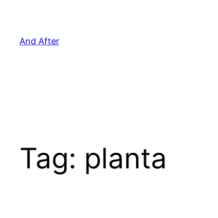
Pular
para
o
And After
conteúdo
Tag:
planta