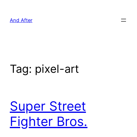
Pular
para
And After
o
conteúdo
Tag:
pixel-art
Super Street
Fighter Bros.