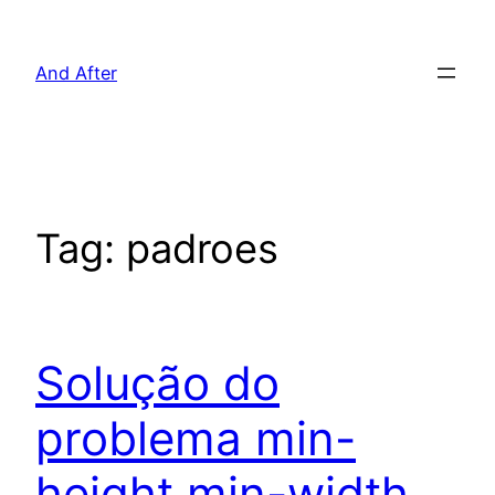
Pular
para
And After
o
conteúdo
Tag:
padroes
Solução do
problema min-
height min-width