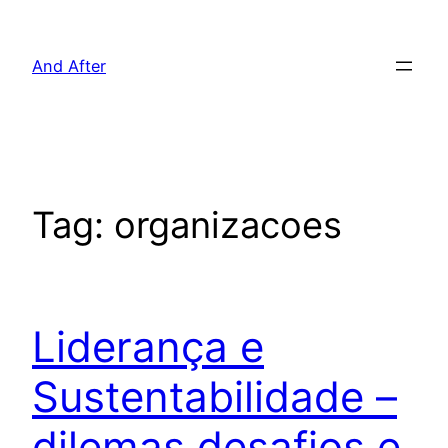
Pular
para
And After
o
conteúdo
Tag:
organizacoes
Liderança e
Sustentabilidade –
dilemas,desafios e