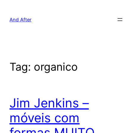
Pular
para
And After
o
conteúdo
Tag:
organico
Jim Jenkins –
móveis com
formas MUITO