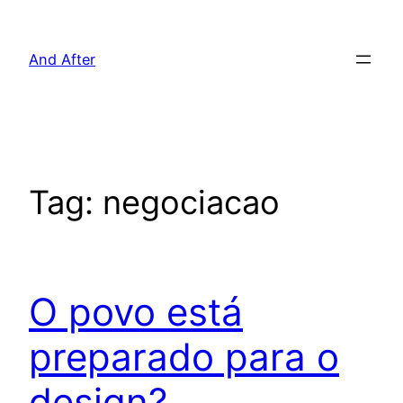
Pular
para
And After
o
conteúdo
Tag:
negociacao
O povo está
preparado para o
design?