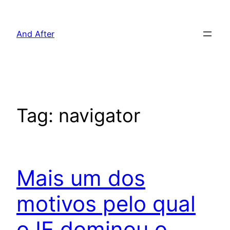
Pular
para
And After
o
conteúdo
Tag:
navigator
Mais um dos
motivos pelo qual
o IE dominou o