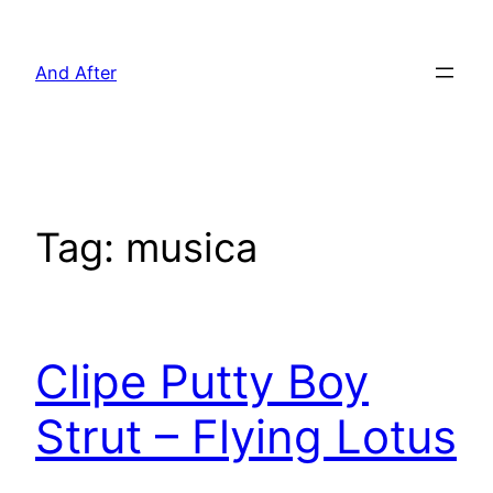
Pular
para
And After
o
conteúdo
Tag:
musica
Clipe Putty Boy
Strut – Flying Lotus