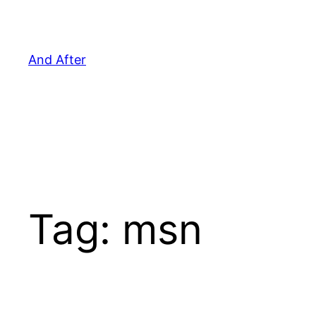
Pular
para
o
And After
conteúdo
Tag:
msn