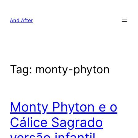
Pular
para
And After
o
conteúdo
Tag:
monty-phyton
Monty Phyton e o
Cálice Sagrado
versão infantil