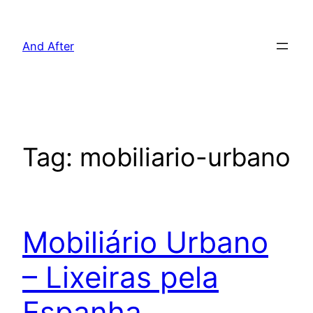
Pular
para
And After
o
conteúdo
Tag:
mobiliario-urbano
Mobiliário Urbano
– Lixeiras pela
Espanha