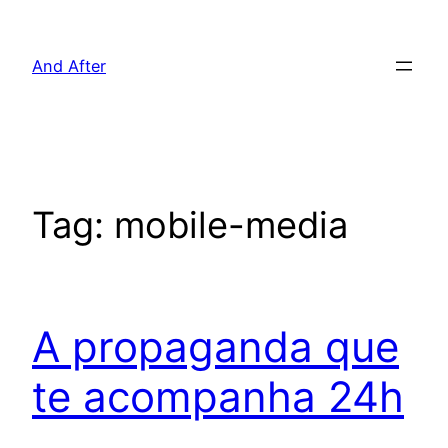
Pular
para
And After
o
conteúdo
Tag:
mobile-media
A propaganda que
te acompanha 24h