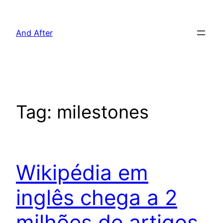
Pular
para
And After
o
conteúdo
Tag:
milestones
Wikipédia em
inglês chega a 2
milhões de artigos