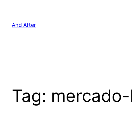
Pular
para
o
And After
conteúdo
Tag:
mercado-l