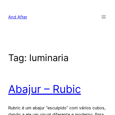
Pular
para
And After
o
conteúdo
Tag:
luminaria
Abajur – Rubic
Rubric é um abajur “esculpido” com vários cubos,
dando a ele um visual diferente e moderno. Para