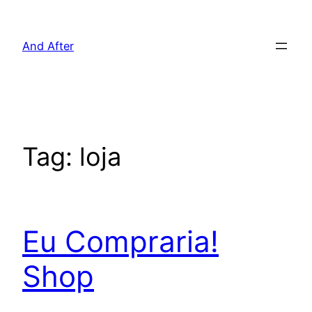
Pular
para
And After
o
conteúdo
Tag:
loja
Eu Compraria!
Shop