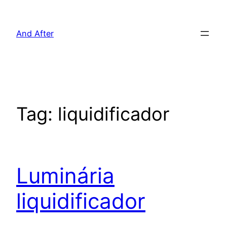
Pular
para
And After
o
conteúdo
Tag:
liquidificador
Luminária
liquidificador