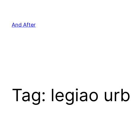
Pular
para
o
And After
conteúdo
Tag:
legiao ur