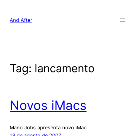
Pular
para
And After
o
conteúdo
Tag:
lancamento
Novos iMacs
Mano Jobs apresenta novo iMac.
13 de agosto de 2007