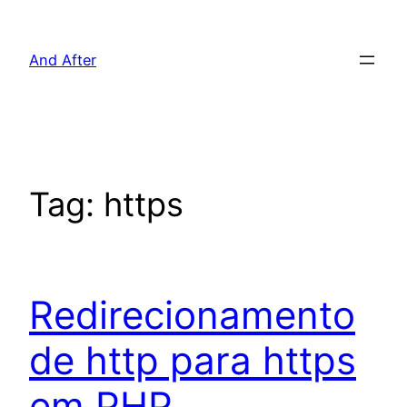
Pular
para
And After
o
conteúdo
Tag:
https
Redirecionamento
de http para https
em PHP