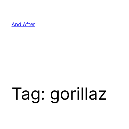
Pular
para
o
And After
conteúdo
Tag:
gorillaz