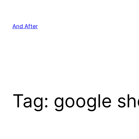
Pular
para
o
And After
conteúdo
Tag:
google sho