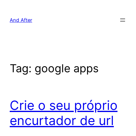
Pular
para
And After
o
conteúdo
Tag:
google apps
Crie o seu próprio
encurtador de url