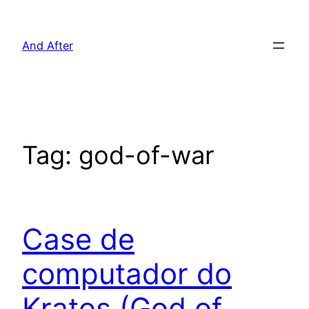
Pular
para
And After
o
conteúdo
Tag:
god-of-war
Case de
computador do
Kratos (God of