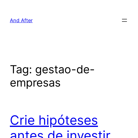
Pular
para
And After
o
conteúdo
Tag:
gestao-de-
empresas
Crie hipóteses
antes de investir