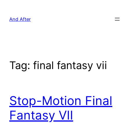
Pular
para
And After
o
conteúdo
Tag:
final fantasy vii
Stop-Motion Final
Fantasy VII