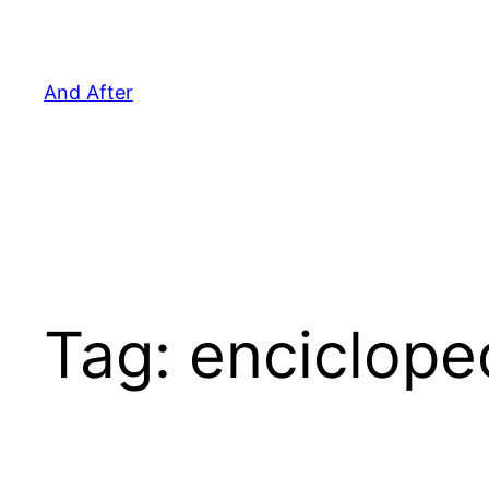
Pular
para
o
And After
conteúdo
Tag:
enciclope