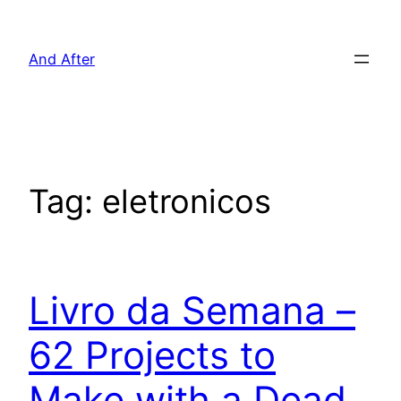
Pular
para
And After
o
conteúdo
Tag:
eletronicos
Livro da Semana –
62 Projects to
Make with a Dead