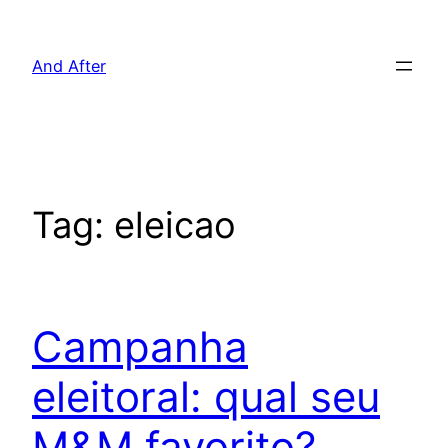
Pular
para
And After
o
conteúdo
Tag:
eleicao
Campanha
eleitoral: qual seu
M&M favorito?